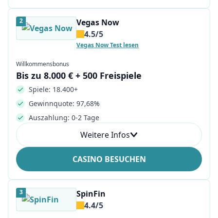
2
Vegas Now
4.5/5
Vegas Now Test lesen
Willkommensbonus
Bis zu 8.000 € + 500 Freispiele
Spiele: 18.400+
Gewinnquote: 97,68%
Auszahlung: 0-2 Tage
Weitere Infos
CASINO BESUCHEN
3
SpinFin
4.4/5