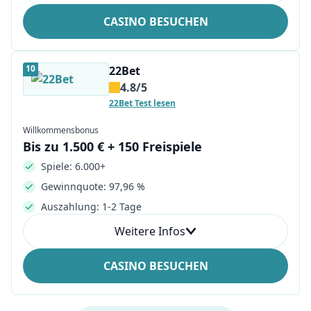
CASINO BESUCHEN
10
22Bet
4.8/5
22Bet Test lesen
Willkommensbonus
Bis zu 1.500 € + 150 Freispiele
Spiele: 6.000+
Gewinnquote: 97,96 %
Auszahlung: 1-2 Tage
Weitere Infos
CASINO BESUCHEN