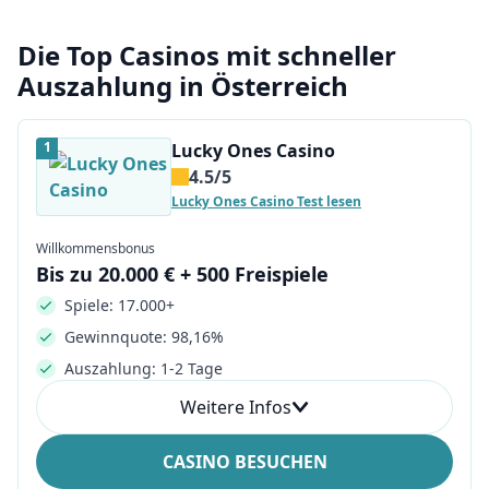
Die Top Casinos mit schneller
Auszahlung in Österreich
1
Lucky Ones Casino
4.5/5
Lucky Ones Casino Test lesen
Willkommensbonus
Bis zu 20.000 € + 500 Freispiele
Spiele: 17.000+
Gewinnquote: 98,16%
Auszahlung: 1-2 Tage
Weitere Infos
CASINO BESUCHEN