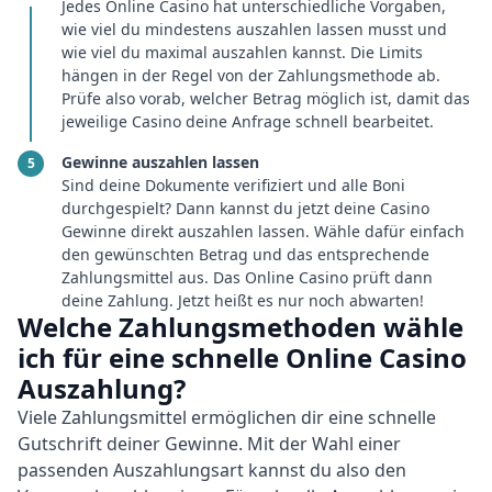
Jedes Online Casino hat unterschiedliche Vorgaben,
wie viel du mindestens auszahlen lassen musst und
wie viel du maximal auszahlen kannst. Die Limits
hängen in der Regel von der Zahlungsmethode ab.
Prüfe also vorab, welcher Betrag möglich ist, damit das
jeweilige Casino deine Anfrage schnell bearbeitet.
Gewinne auszahlen lassen
Sind deine Dokumente verifiziert und alle Boni
durchgespielt? Dann kannst du jetzt deine Casino
Gewinne direkt auszahlen lassen. Wähle dafür einfach
den gewünschten Betrag und das entsprechende
Zahlungsmittel aus. Das Online Casino prüft dann
deine Zahlung. Jetzt heißt es nur noch abwarten!
Welche Zahlungsmethoden wähle
ich für eine schnelle Online Casino
Auszahlung?
Viele Zahlungsmittel ermöglichen dir eine schnelle
Gutschrift deiner Gewinne. Mit der Wahl einer
passenden Auszahlungsart kannst du also den