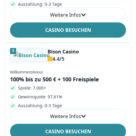
Auszahlung: 0-3 Tage
Weitere Infos
CASINO BESUCHEN
5
Bison Casino
4.4/5
Willkommensbonus
100% bis zu 500 € + 100 Freispiele
Spiele: 7.000+
Gewinnquote: 97,61%
Auszahlung: 0-3 Tage
Weitere Infos
CASINO BESUCHEN