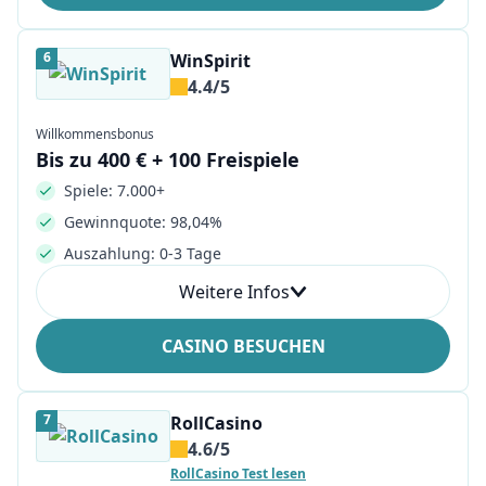
6
WinSpirit
4.4/5
Willkommensbonus
Bis zu 400 € + 100 Freispiele
Spiele: 7.000+
Gewinnquote: 98,04%
Auszahlung: 0-3 Tage
Weitere Infos
CASINO BESUCHEN
7
RollCasino
4.6/5
RollCasino Test lesen