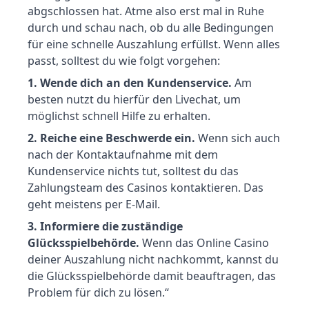
abgschlossen hat. Atme also erst mal in Ruhe
durch und schau nach, ob du alle Bedingungen
für eine schnelle Auszahlung erfüllst. Wenn alles
passt, solltest du wie folgt vorgehen:
1. Wende dich an den Kundenservice.
Am
besten nutzt du hierfür den Livechat, um
möglichst schnell Hilfe zu erhalten.
2. Reiche eine Beschwerde ein.
Wenn sich auch
nach der Kontaktaufnahme mit dem
Kundenservice nichts tut, solltest du das
Zahlungsteam des Casinos kontaktieren. Das
geht meistens per E-Mail.
3. Informiere die zuständige
Glücksspielbehörde.
Wenn das Online Casino
deiner Auszahlung nicht nachkommt, kannst du
die Glücksspielbehörde damit beauftragen, das
Problem für dich zu lösen.“