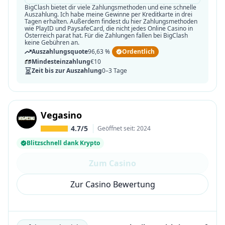
BigClash bietet dir viele Zahlungsmethoden und eine schnelle
Auszahlung. Ich habe meine Gewinne per Kreditkarte in drei
Tagen erhalten. Außerdem findest du hier Zahlungsmethoden
wie PlayID und PaysafeCard, die nicht jedes Online Casino in
Österreich parat hat. Für die Zahlungen fallen bei BigClash
keine Gebühren an.
Auszahlungsquote
96,63 %
Ordentlich
Mindesteinzahlung
€10
Zeit bis zur Auszahlung
0–3 Tage
Vegasino
4.7/5
Geöffnet seit: 2024
Blitzschnell dank Krypto
Zum Casino
Zur Casino Bewertung