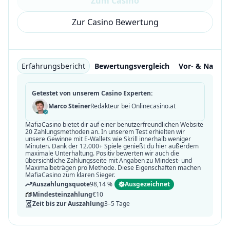
Zum Casino
Zur Casino Bewertung
Erfahrungsbericht
Bewertungsvergleich
Vor- & Nachtei
Getestet von unserem Casino Experten:
Marco Steiner
Redakteur bei Onlinecasino.at
MafiaCasino bietet dir auf einer benutzerfreundlichen Website
20 Zahlungsmethoden an. In unserem Test erhielten wir
unsere Gewinne mit E-Wallets wie Skrill innerhalb weniger
Minuten. Dank der 12.000+ Spiele genießt du hier außerdem
maximale Unterhaltung. Positiv bewerten wir auch die
übersichtliche
Zahlungsseite mit Angaben zu Mindest- und
Maximalb
eträgen
pro Methode. Diese Eigenschaften machen
MafiaCasino zum klaren Sieger.
Auszahlungsquote
98,14 %
Ausgezeichnet
Mindesteinzahlung
€10
Zeit bis zur Auszahlung
3–5 Tage