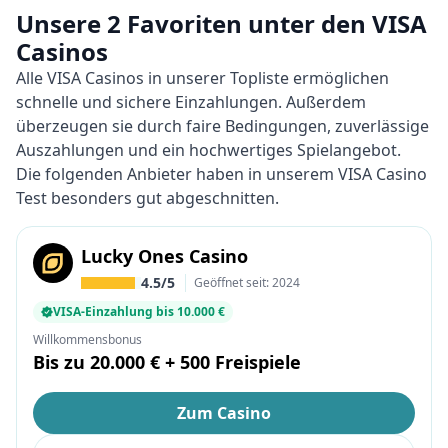
Unsere 2 Favoriten unter den VISA
Casinos
Alle VISA Casinos in unserer Topliste ermöglichen
schnelle und sichere Einzahlungen. Außerdem
überzeugen sie durch faire Bedingungen, zuverlässige
Auszahlungen und ein hochwertiges Spielangebot.
Die folgenden Anbieter haben in unserem VISA Casino
Test besonders gut abgeschnitten.
Lucky Ones Casino
4.5/5
Geöffnet seit: 2024
VISA-Einzahlung bis 10.000 €
Willkommensbonus
Bis zu 20.000 € + 500 Freispiele
Zum Casino