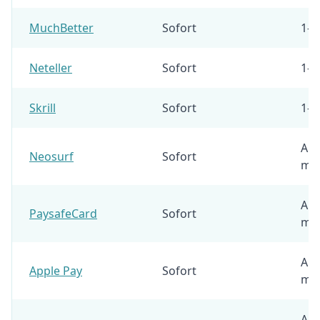
MuchBetter
Sofort
1–2
Neteller
Sofort
1–2
Skrill
Sofort
1–3
Aus
Neosurf
Sofort
mög
Aus
PaysafeCard
Sofort
mög
Aus
Apple Pay
Sofort
mög
Aus