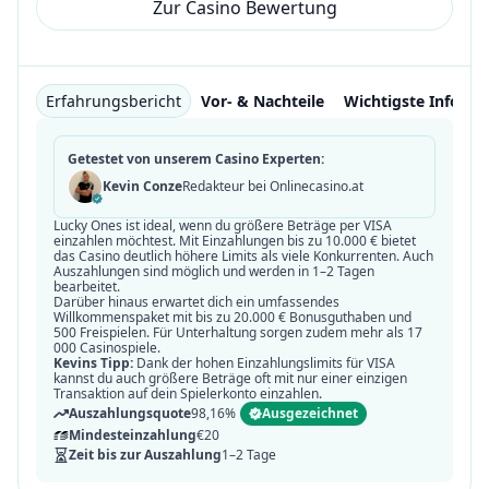
Zur Casino Bewertung
Erfahrungsbericht
Vor- & Nachteile
Wichtigste Infos
Getestet von unserem Casino Experten:
Kevin Conze
Redakteur bei Onlinecasino.at
Lucky Ones ist ideal, wenn du größere Beträge per VISA
einzahlen möchtest. Mit Einzahlungen bis zu 10.000 € bietet
das Casino deutlich höhere Limits als viele Konkurrenten. Auch
Auszahlungen sind möglich und werden in 1–2 Tagen
bearbeitet.
Darüber hinaus erwartet dich ein umfassendes
Willkommenspaket mit bis zu 20.000 € Bonusguthaben und
500 Freispielen. Für Unterhaltung sorgen zudem mehr als 17
000 Casinospiele.
Kevins Tipp:
Dank der hohen Einzahlungslimits für VISA
kannst du auch größere Beträge oft mit nur einer einzigen
Transaktion auf dein Spielerkonto einzahlen.
Auszahlungsquote
98,16%
Ausgezeichnet
Mindesteinzahlung
€20
Zeit bis zur Auszahlung
1–2 Tage