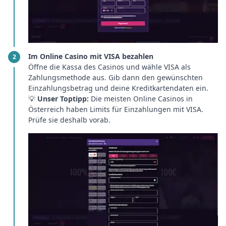
Im Online Casino mit VISA bezahlen
Öffne die Kassa des Casinos und wähle VISA als
Zahlungsmethode aus. Gib dann den gewünschten
Einzahlungsbetrag und deine Kreditkartendaten ein.
💡
Unser Toptipp:
Die meisten Online Casinos in
Österreich haben Limits für Einzahlungen mit VISA.
Prüfe sie deshalb vorab.