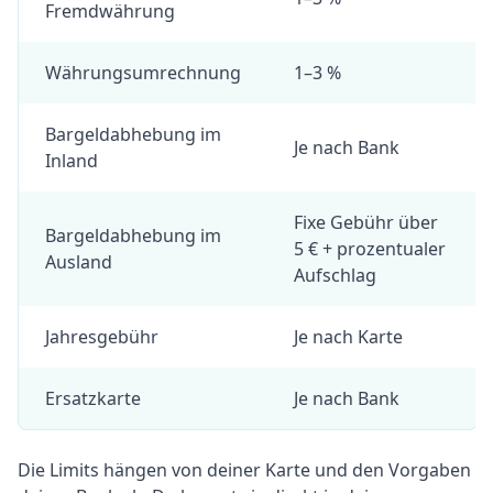
Fremdwährung
Währungsumrechnung
1–3 %
Bargeldabhebung im
Je nach Bank
Inland
Fixe Gebühr über
Bargeldabhebung im
5 € + prozentualer
Ausland
Aufschlag
Jahresgebühr
Je nach Karte
Ersatzkarte
Je nach Bank
Die Limits hängen von deiner Karte und den Vorgaben