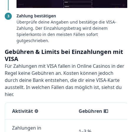
Zahlung bestätigen
Überprüfe deine Angaben und bestätige die VISA-
Zahlung. Der Einzahlungsbetrag wird deinem
Spielerkonto in den meisten Fällen sofort
gutgeschrieben.
Gebühren & Limits bei Einzahlungen mit
VISA
Für Zahlungen mit VISA fallen in Online Casinos in der
Regel keine Gebühren an. Kosten können jedoch
durch deine Bank entstehen, die dir eine VISA-Karte
ausstellt. In welchen Fällen das möglich ist, siehst du
hier.
Aktivität ⚙️
Gebühren 💶
Zahlungen in
1–3 %