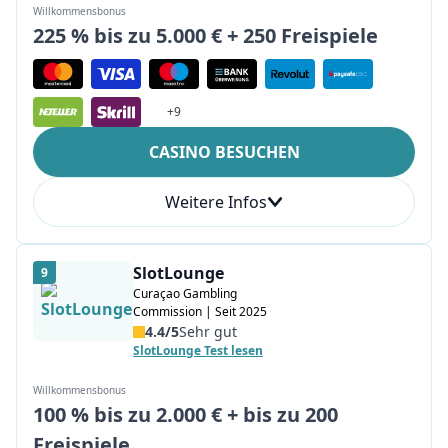
Willkommensbonus
225 % bis zu 5.000 € + 250 Freispiele
+9
CASINO BESUCHEN
Weitere Infos
SlotLounge
9
Curaçao Gambling
Commission | Seit 2025
4.4/5
Sehr gut
SlotLounge Test lesen
Willkommensbonus
100 % bis zu 2.000 € + bis zu 200 
Freispiele