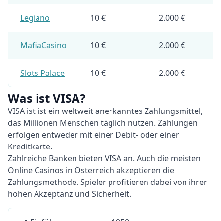
Legiano
10 €
2.000 €
MafiaCasino
10 €
2.000 €
Slots Palace
10 €
2.000 €
Was ist VISA?
VISA ist ist ein weltweit anerkanntes Zahlungsmittel,
das Millionen Menschen täglich nutzen. Zahlungen
erfolgen entweder mit einer Debit- oder einer
Kreditkarte.
Zahlreiche Banken bieten VISA an. Auch die meisten
Online Casinos in Österreich akzeptieren die
Zahlungsmethode. Spieler profitieren dabei von ihrer
hohen Akzeptanz und Sicherheit.