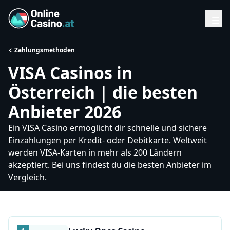
Zahlungsmethoden
VISA Casinos in
Österreich | die besten
Anbieter 2026
Ein VISA Casino ermöglicht dir schnelle und sichere
Einzahlungen per Kredit- oder Debitkarte. Weltweit
werden VISA-Karten in mehr als 200 Ländern
akzeptiert. Bei uns findest du die besten Anbieter im
Vergleich.