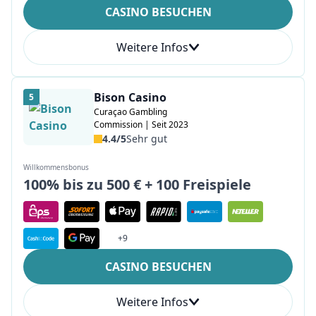
CASINO BESUCHEN
Weitere Infos
Bison Casino
5
Curaçao Gambling
Commission | Seit 2023
4.4/5
Sehr gut
Willkommensbonus
100% bis zu 500 € + 100 Freispiele
+9
CASINO BESUCHEN
Weitere Infos