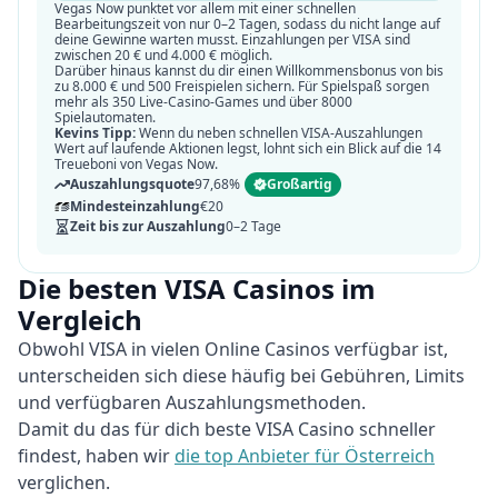
Vegas Now punktet vor allem mit einer schnellen
Bearbeitungszeit von nur 0–2 Tagen, sodass du nicht lange auf
deine Gewinne warten musst. Einzahlungen per VISA sind
zwischen 20 € und 4.000 € möglich.
Darüber hinaus kannst du dir einen Willkommensbonus von bis
zu 8.000 € und 500 Freispielen sichern. Für Spielspaß sorgen
mehr als 350 Live-Casino-Games und über 8000
Spielautomaten.
Kevins Tipp:
Wenn du neben schnellen VISA-Auszahlungen
Wert auf laufende Aktionen legst, lohnt sich ein Blick auf die 14
Treueboni von Vegas Now.
Auszahlungsquote
97,68%
Großartig
Mindesteinzahlung
€20
Zeit bis zur Auszahlung
0–2 Tage
Die besten VISA Casinos im
Vergleich
Obwohl VISA in vielen Online Casinos verfügbar ist,
unterscheiden sich diese häufig bei Gebühren, Limits
und verfügbaren Auszahlungsmethoden.
Damit du das für dich beste VISA Casino schneller
findest, haben wir
die top Anbieter für Österreich
verglichen.