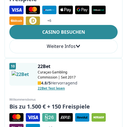
+6
CASINO BESUCHEN
Weitere Infos
22Bet
10
Curaçao Gambling
Commission | Seit 2017
4.8/5
Hervorragend
22Bet Test lesen
Willkommensbonus
Bis zu 1.500 € + 150 Freispiele