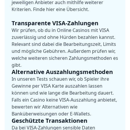
jeweiligen Anbieter auch mithilfe weiterer
Kriterien. Finde hier eine Übersicht.
Transparente VISA-Zahlungen
Wir prüfen, ob du in Online Casinos mit VISA
zuverlässig und ohne Hürden bezahlen kannst.
Relevant sind dabei die Bearbeitungszeit, Limits
und mögliche Gebühren. Außerdem prüfen wir,
welche weiteren sicheren Zahlungsmethoden es
gibt.
Alternative Auszahlungsmethoden
In unseren Tests schauen wir, ob Spieler ihre
Gewinne per VISA Karte auszahlen lassen
können und wie lange die Bearbeitung dauert.
Falls ein Casino keine VISA-Auszahlung anbietet,
bewerten wir Alternativen wie
Banküberweisungen oder E-Wallets.
Geschützte Transaktionen
Da bei VISA-Zahlungen sensible Daten