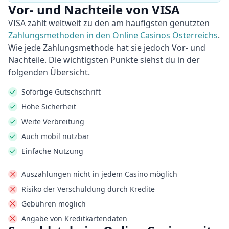
Vor- und Nachteile von VISA
VISA zählt weltweit zu den am häufigsten genutzten
Zahlungsmethoden in den Online Casinos Österreichs
.
Wie jede Zahlungsmethode hat sie jedoch Vor- und
Nachteile. Die wichtigsten Punkte siehst du in der
folgenden Übersicht.
Sofortige Gutschschrift
Hohe Sicherheit
Weite Verbreitung
Auch mobil nutzbar
Einfache Nutzung
Auszahlungen nicht in jedem Casino möglich
Risiko der Verschuldung durch Kredite
Gebühren möglich
Angabe von Kreditkartendaten