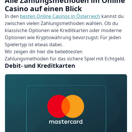
Alle Zahlungsmethoden im Online
Casino auf einen Blick
In den
besten Online Casinos in Österreich
kannst du
zwischen vielen Zahlungsmethoden wählen. Ob du
klassische Optionen wie Kreditkarten oder moderne
Optionen wie Kryptowährung bevorzugst: Für jeden
Spielertyp ist etwas dabei.
Wir zeigen dir hier die beliebtesten
Zahlungsmethoden für das sichere Spiel mit Echtgeld.
Debit- und Kreditkarten