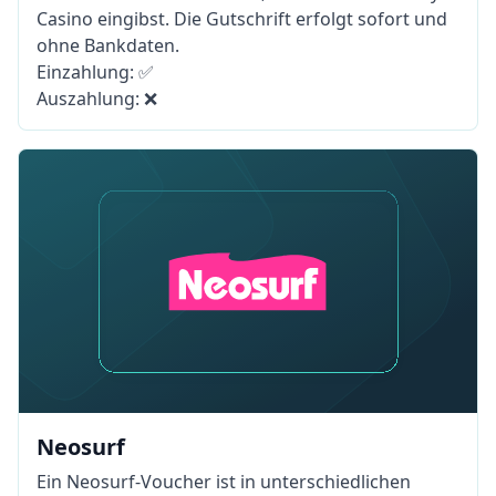
Casino eingibst. Die Gutschrift erfolgt sofort und
ohne Bankdaten.
Einzahlung: ✅️
Auszahlung: ❌
Neosurf
Ein Neosurf-Voucher ist in unterschiedlichen