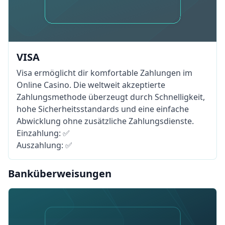
VISA
Visa ermöglicht dir komfortable Zahlungen im
Online Casino. Die weltweit akzeptierte
Zahlungsmethode überzeugt durch Schnelligkeit,
hohe Sicherheitsstandards und eine einfache
Abwicklung ohne zusätzliche Zahlungsdienste.
Einzahlung: ✅️
Auszahlung: ✅️
Banküberweisungen