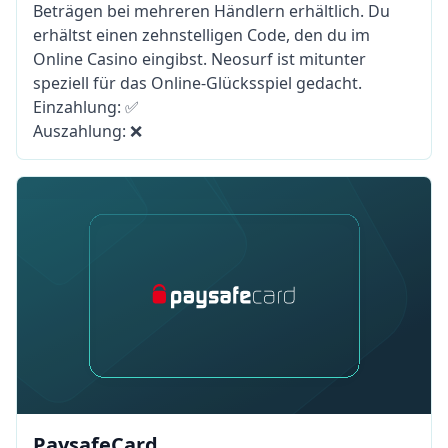
Beträgen bei mehreren Händlern erhältlich. Du
erhältst einen zehnstelligen Code, den du im
Online Casino eingibst. Neosurf ist mitunter
speziell für das Online-Glücksspiel gedacht.
Einzahlung: ✅️
Auszahlung: ❌
PaysafeCard