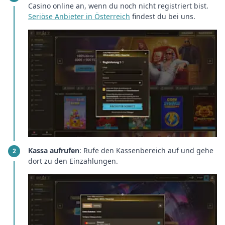
Casino online an, wenn du noch nicht registriert bist.
Seriöse Anbieter in Österreich
findest du bei uns.
Kassa aufrufen
: Rufe den Kassenbereich auf und gehe
dort zu den Einzahlungen.