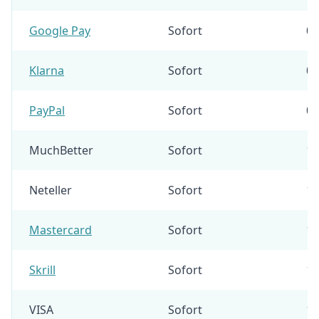
Google Pay
Sofort
0–
Klarna
Sofort
0–
PayPal
Sofort
0–
MuchBetter
Sofort
1–
Neteller
Sofort
1–
Mastercard
Sofort
1–
Skrill
Sofort
1–
VISA
Sofort
1–