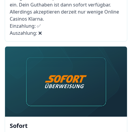
ein. Dein Guthaben ist dann sofort verfügbar.
Allerdings akzeptieren derzeit nur wenige Online
Casinos Klarna.
Einzahlung: ✅️
Auszahlung: ❌
Sofort