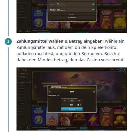
Zahlungsmittel wählen & Betrag eingeben
: Wähle ein
Zahlungsmittel aus, mit dem du dein Spielerkonto
aufladen möchtest, und gib den Betrag ein. Beachte
dabei den Mindestbetrag, den das Casino vorschreibt.