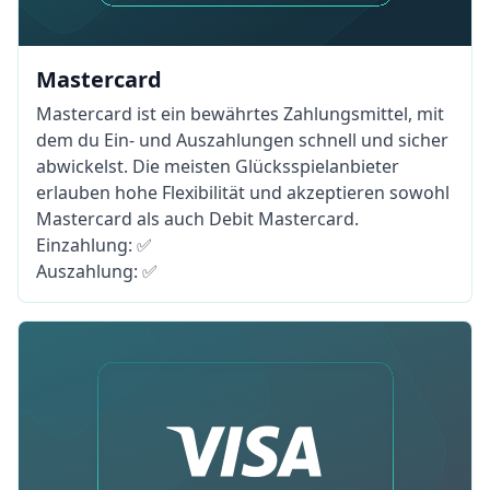
Mastercard
Mastercard ist ein bewährtes Zahlungsmittel, mit
dem du Ein- und Auszahlungen schnell und sicher
abwickelst. Die meisten Glücksspielanbieter
erlauben hohe Flexibilität und akzeptieren sowohl
Mastercard als auch Debit Mastercard.
Einzahlung: ✅️
Auszahlung: ✅️