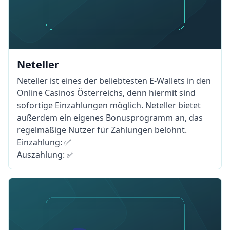
Neteller
Neteller ist eines der beliebtesten E-Wallets in den
Online Casinos Österreichs, denn hiermit sind
sofortige Einzahlungen möglich. Neteller bietet
außerdem ein eigenes Bonusprogramm an, das
regelmäßige Nutzer für Zahlungen belohnt.
Einzahlung: ✅️
Auszahlung: ✅️