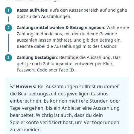
Kassa aufrufen
: Rufe den Kassenbereich auf und gehe
dort zu den Auszahlungen.
Zahlungsmittel wählen & Betrag eingeben
: Wähle eine
Zahlungsmethode aus, mit der du deine Gewinne
auszahlen lassen möchtest, und gib den Betrag ein.
Beachte dabei die Auszahlungslimits des Casinos.
Zahlung bestätigen
: Bestätige die Auszahlung. Das
geht je nach Zahlungsmittel entweder per Klick,
Passwort, Code oder Face-ID.
💡
Hinweis:
Bei Auszahlungen solltest du immer
die Bearbeitungszeit des jeweiligen Casinos
einberechnen. Es können mehrere Stunden oder
Tage vergehen, bis ein Anbieter eine Auszahlung
bearbeitet. Wichtig ist auch, dass du dein
Spielerkonto verifiziert hast, um Verzögerungen
zu vermeiden.