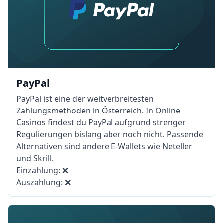
PayPal
PayPal ist eine der weitverbreitesten
Zahlungsmethoden in Österreich. In Online
Casinos findest du PayPal aufgrund strenger
Regulierungen bislang aber noch nicht. Passende
Alternativen sind andere E-Wallets wie Neteller
und Skrill.
Einzahlung: ❌
Auszahlung: ❌