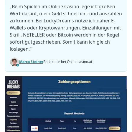
„Beim Spielen im Online Casino lege ich großen
Wert darauf, mein Geld schnell ein- und auszahlen
zu können. Bei LuckyDreams nutze ich daher E-
Wallets oder Kryptowährungen. Einzahlungen mit
Skrill, NETELLER oder Bitcoin werden in der Regel
sofort gutgeschrieben. Somit kann ich gleich
loslegen.“
Marco Steiner
Redakteur bei Onlinecasino.at