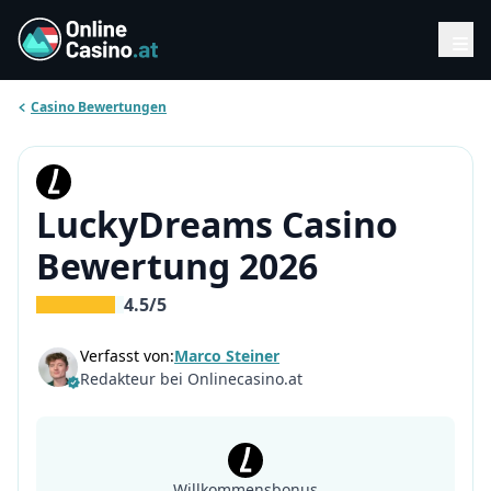
Casino Bewertungen
LuckyDreams Casino
Bewertung 2026
4.5/5
Verfasst von:
Marco Steiner
Redakteur bei Onlinecasino.at
Willkommensbonus