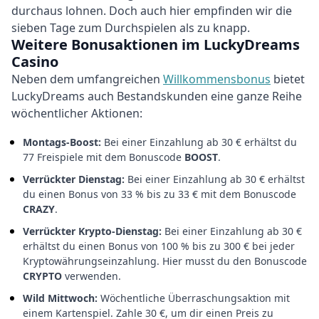
durchaus lohnen. Doch auch hier empfinden wir die
sieben Tage zum Durchspielen als zu knapp.
Weitere Bonusaktionen im LuckyDreams
Casino
Neben dem umfangreichen
Willkommensbonus
bietet
LuckyDreams auch Bestandskunden eine ganze Reihe
wöchentlicher Aktionen:
Montags-Boost:
Bei einer Einzahlung ab 30 € erhältst du
77 Freispiele mit dem Bonuscode
BOOST
.
Verrückter Dienstag:
Bei einer Einzahlung ab 30 € erhältst
du einen Bonus von 33 % bis zu 33 € mit dem Bonuscode
CRAZY
.
Verrückter Krypto-Dienstag:
Bei einer Einzahlung ab 30 €
erhältst du einen Bonus von 100 % bis zu 300 € bei jeder
Kryptowährungseinzahlung. Hier musst du den Bonuscode
CRYPTO
verwenden.
Wild Mittwoch:
Wöchentliche Überraschungsaktion mit
einem Kartenspiel. Zahle 30 €, um dir einen Preis zu