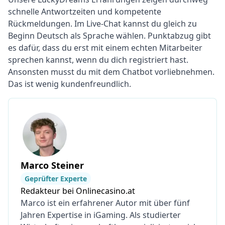
schnelle Antwortzeiten und kompetente
Rückmeldungen. Im Live-Chat kannst du gleich zu
Beginn Deutsch als Sprache wählen. Punktabzug gibt
es dafür, dass du erst mit einem echten Mitarbeiter
sprechen kannst, wenn du dich registriert hast.
Ansonsten musst du mit dem Chatbot vorliebnehmen.
Das ist wenig kundenfreundlich.
Marco Steiner
Geprüfter Experte
Redakteur bei Onlinecasino.at
Marco ist ein erfahrener Autor mit über fünf
Jahren Expertise in iGaming. Als studierter