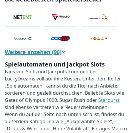
Weitere ansehen (96)
Spielautomaten und Jackpot Slots
Fans von Slots und Jackpots kommen bei
LuckyDreams voll auf ihre Kosten. Unter dem Reiter
„Spielautomaten“ kannst du die Titel nach Anbieter
sortieren und gezielt durchsuchen. Beliebte Slots wie
Gates of Olympus 1000, Sugar Rush oder
Starburst
sind ebenso vertreten wie Neuerscheinungen.
Wenn du auf der Seite nach unten scrollst, findest du
außerdem Kategorien wie „Ausgewählte Spiele“,
„Drops & Wins“ und „Hohe Volatilität“. Einziges Manko