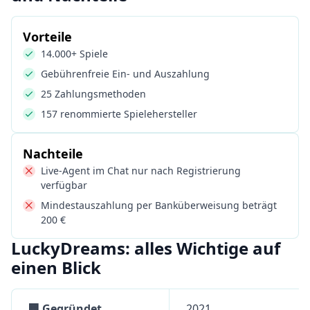
Vorteile
14.000+ Spiele
Gebührenfreie Ein- und Auszahlung
25 Zahlungsmethoden
157 renommierte Spielehersteller
Nachteile
Live-Agent im Chat nur nach Registrierung
verfügbar
Mindestauszahlung per Banküberweisung beträgt
200 €
LuckyDreams: alles Wichtige auf
einen Blick
🏢 Gegründet
2021