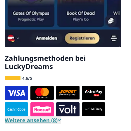
Zahlungsmethoden bei
LuckyDreams
4.6/5
Weitere ansehen (8)