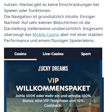
nutzen. Hierbei gibt es keine Einschränkungen bei
Spielen oder Funktionen.
Die Navigation ist grundsätzlich intuitiv. Einziger
Nachteil: Auf sehr kleinen Bildschirmen ist die
Darstellung stellenweise unübersichtlich. Insgesamt
überzeugt das
Mobile Casino
aber mit einer stabilen
Performance und einem flüssigen Spielerlebnis. ‎