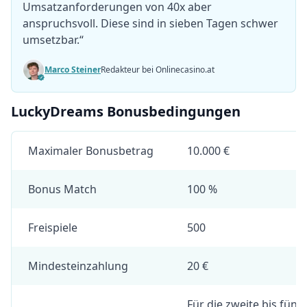
Umsatzanforderungen von 40x aber
anspruchsvoll. Diese sind in sieben Tagen schwer
umsetzbar.“
Marco Steiner
Redakteur bei Onlinecasino.at
LuckyDreams Bonusbedingungen
Maximaler Bonusbetrag
10.000 €
Bonus Match
100 %
Freispiele
500
Mindesteinzahlung
20 €
Für die zweite bis fünft