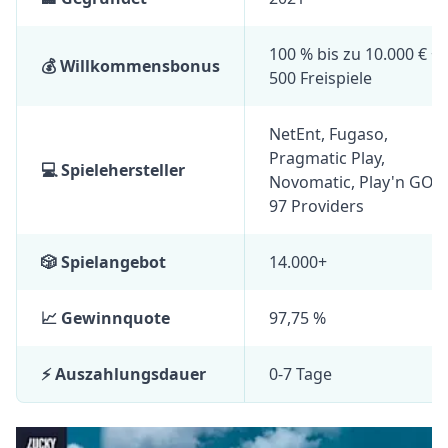
100 % bis zu 10.000 € +
💰 Willkommensbonus
500 Freispiele
NetEnt, Fugaso,
Pragmatic Play,
💻 Spielehersteller
Novomatic, Play'n GO +
97 Providers
🎲 Spielangebot
14.000+
📈 Gewinnquote
97,75 %
⚡ Auszahlungsdauer
0-7 Tage