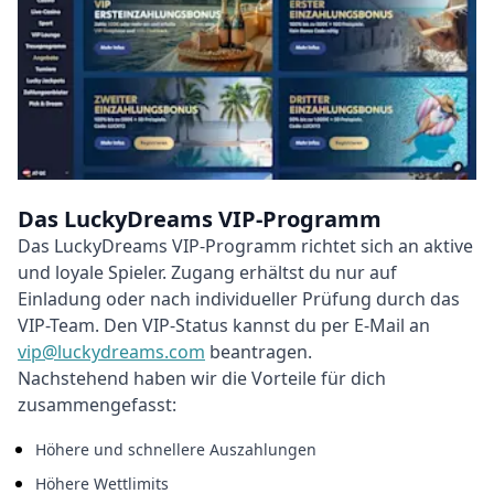
Das LuckyDreams VIP-Programm
Das LuckyDreams VIP-Programm richtet sich an aktive
und loyale Spieler. Zugang erhältst du nur auf
Einladung oder nach individueller Prüfung durch das
VIP-Team. Den VIP-Status kannst du per E-Mail an
vip@luckydreams.com
beantragen.
Nachstehend haben wir die Vorteile für dich
zusammengefasst:
Höhere und schnellere Auszahlungen
Höhere Wettlimits