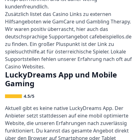
kundenfreundlich.
Zusätzlich listet das Casino Links zu externen
Hilfsangeboten wie GamCare und Gambling Therapy.
Wir waren positiv überrascht, hier auch das
deutschsprachige Supportangebot cafebeispiellos.de
zu finden. Ein großer Pluspunkt ist der Link zu
spielsuchthilfe.at für österreichische Spieler. Lokale
Supportstellen fehlen unserer Erfahrung nach oft auf
Casino Websites.
LuckyDreams App und Mobile
Gaming
4.5/5
Aktuell gibt es keine native LuckyDreams App. Der
Anbieter setzt stattdessen auf eine mobil optimierte
Website, die unseren Erfahrungen nach zuverlässig
funktioniert. Du kannst das gesamte Angebot direkt
über den Browser auf Smartphone oder Tablet