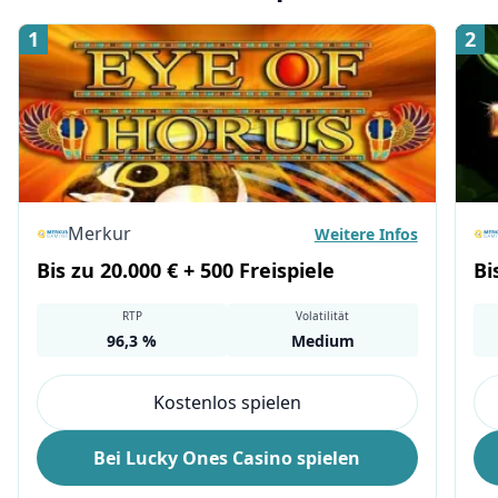
1
2
Merkur
Weitere Infos
Bis zu 20.000 € + 500 Freispiele
Bi
RTP
Volatilität
96,3 %
Medium
Kostenlos spielen
Bei Lucky Ones Casino spielen