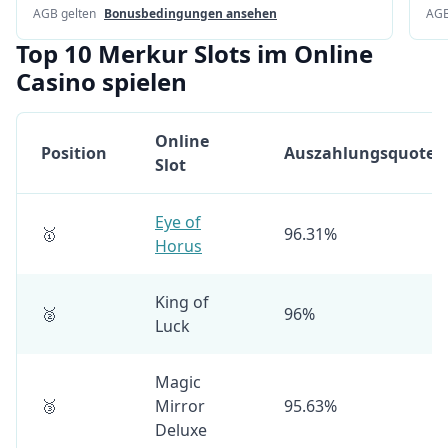
AGB gelten
Bonusbedingungen ansehen
AGB
Top 10 Merkur Slots im Online
Casino spielen
Online
Position
Auszahlungsquote
Slot
Eye of
🥇
96.31%
Horus
King of
🥈
96%
Luck
Magic
🥉
Mirror
95.63%
Deluxe