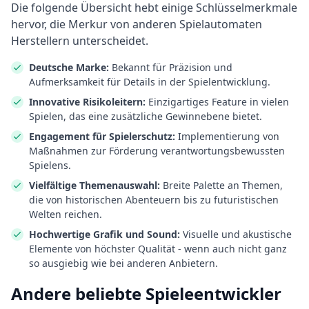
Die folgende Übersicht hebt einige Schlüsselmerkmale
hervor, die Merkur von anderen Spielautomaten
Herstellern unterscheidet.
Deutsche Marke:
Bekannt für Präzision und
Aufmerksamkeit für Details in der Spielentwicklung.
Innovative Risikoleitern:
Einzigartiges Feature in vielen
Spielen, das eine zusätzliche Gewinnebene bietet.
Engagement für Spielerschutz:
Implementierung von
Maßnahmen zur Förderung verantwortungsbewussten
Spielens.
Vielfältige Themenauswahl:
Breite Palette an Themen,
die von historischen Abenteuern bis zu futuristischen
Welten reichen.
Hochwertige Grafik und Sound:
Visuelle und akustische
Elemente von höchster Qualität - wenn auch nicht ganz
so ausgiebig wie bei anderen Anbietern.
Andere beliebte Spieleentwickler