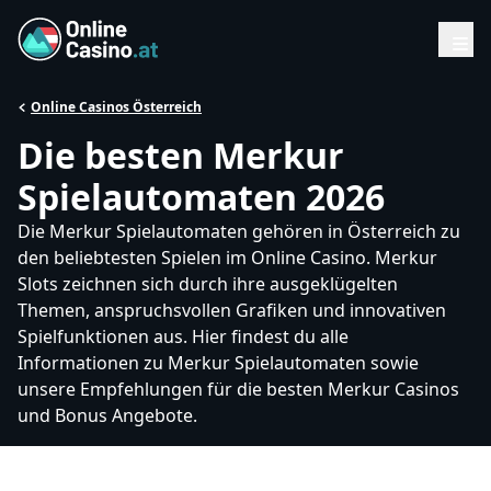
Online Casinos Österreich
Die besten Merkur
Spielautomaten 2026
Die Merkur Spielautomaten gehören in Österreich zu
den beliebtesten Spielen im Online Casino. Merkur
Slots zeichnen sich durch ihre ausgeklügelten
Themen, anspruchsvollen Grafiken und innovativen
Spielfunktionen aus. Hier findest du alle
Informationen zu Merkur Spielautomaten sowie
unsere Empfehlungen für die besten Merkur Casinos
und Bonus Angebote.