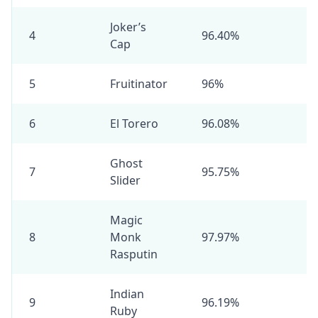
Joker’s
4
96.40%
Cap
5
Fruitinator
96%
6
El Torero
96.08%
Ghost
7
95.75%
Slider
Magic
8
Monk
97.97%
Rasputin
Indian
9
96.19%
Ruby