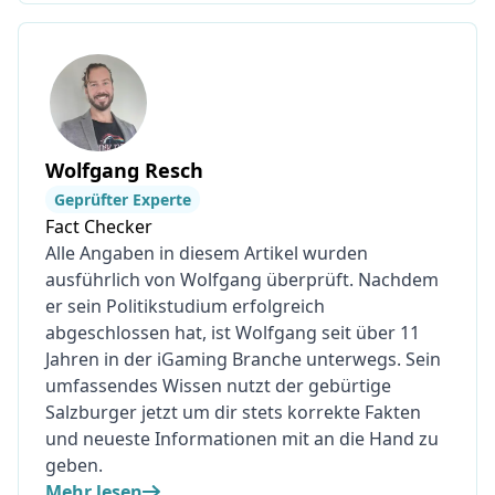
Wolfgang Resch
Geprüfter Experte
Fact Checker
Alle Angaben in diesem Artikel wurden
ausführlich von Wolfgang überprüft. Nachdem
er sein Politikstudium erfolgreich
abgeschlossen hat, ist Wolfgang seit über 11
Jahren in der iGaming Branche unterwegs. Sein
umfassendes Wissen nutzt der gebürtige
Salzburger jetzt um dir stets korrekte Fakten
und neueste Informationen mit an die Hand zu
geben.
Mehr lesen