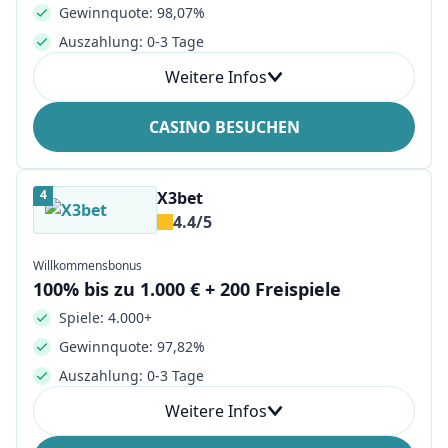
Gewinnquote: 98,07%
Auszahlung: 0-3 Tage
Weitere Infos
CASINO BESUCHEN
4
X3bet
4.4/5
Willkommensbonus
100% bis zu 1.000 € + 200 Freispiele
Spiele: 4.000+
Gewinnquote: 97,82%
Auszahlung: 0-3 Tage
Weitere Infos