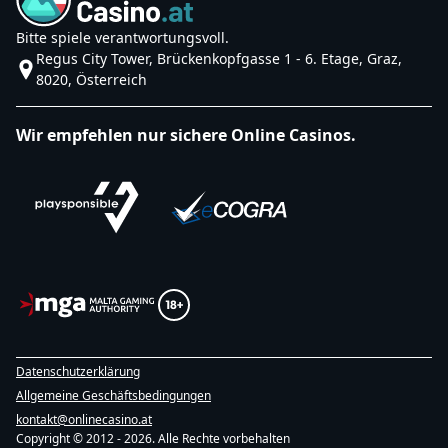
Bitte spiele verantwortungsvoll.
Regus City Tower, Brückenkopfgasse 1 - 6. Etage, Graz,
8020, Österreich
Wir empfehlen nur sichere Online Casinos.
Datenschutzerklärung
Allgemeine Geschäftsbedingungen
kontakt@onlinecasino.at
Copyright © 2012 - 2026. Alle Rechte vorbehalten