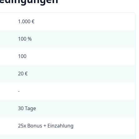
1.000 €
100 %
100
20 €
-
30 Tage
25x Bonus + Einzahlung