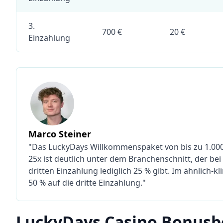
3.
700 €
20 €
Einzahlung
Marco Steiner
"Das LuckyDays Willkommenspaket von bis zu 1.000
25x ist deutlich unter dem Branchenschnitt, der bei 
dritten Einzahlung lediglich 25 % gibt. Im ähnlich-
50 % auf die dritte Einzahlung."
LuckyDays Casino Bonus