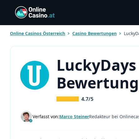
Online Casinos Österreich
Casino Bewertungen
LuckyD
LuckyDays
Bewertung
4.7/5
Verfasst von:
Marco Steiner
Redakteur bei Onlinecas