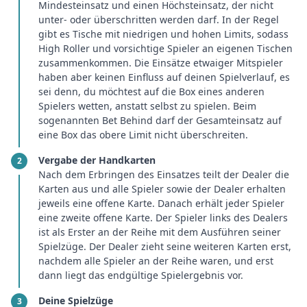
Mindesteinsatz und einen Höchsteinsatz, der nicht
unter- oder überschritten werden darf. In der Regel
gibt es Tische mit niedrigen und hohen Limits, sodass
High Roller und vorsichtige Spieler an eigenen Tischen
zusammenkommen. Die Einsätze etwaiger Mitspieler
haben aber keinen Einfluss auf deinen Spielverlauf, es
sei denn, du möchtest auf die Box eines anderen
Spielers wetten, anstatt selbst zu spielen. Beim
sogenannten Bet Behind darf der Gesamteinsatz auf
eine Box das obere Limit nicht überschreiten.
Vergabe der Handkarten
Nach dem Erbringen des Einsatzes teilt der Dealer die
Karten aus und alle Spieler sowie der Dealer erhalten
jeweils eine offene Karte. Danach erhält jeder Spieler
eine zweite offene Karte. Der Spieler links des Dealers
ist als Erster an der Reihe mit dem Ausführen seiner
Spielzüge. Der Dealer zieht seine weiteren Karten erst,
nachdem alle Spieler an der Reihe waren, und erst
dann liegt das endgültige Spielergebnis vor.
Deine Spielzüge