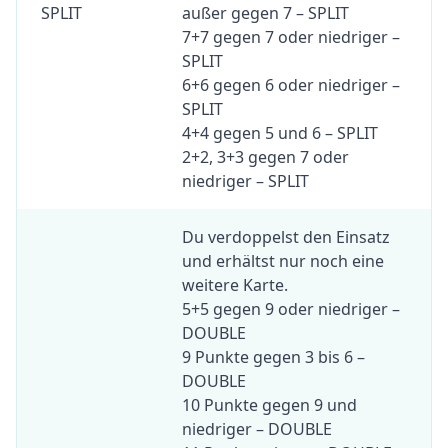
SPLIT
außer gegen 7 – SPLIT
7+7 gegen 7 oder niedriger –
SPLIT
6+6 gegen 6 oder niedriger –
SPLIT
4+4 gegen 5 und 6 – SPLIT
2+2, 3+3 gegen 7 oder
niedriger – SPLIT
Du verdoppelst den Einsatz
und erhältst nur noch eine
weitere Karte.
5+5 gegen 9 oder niedriger –
DOUBLE
9 Punkte gegen 3 bis 6 –
DOUBLE
10 Punkte gegen 9 und
niedriger – DOUBLE