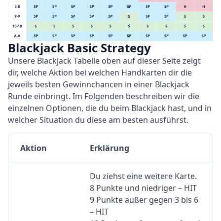
Blackjack Basic Strategy
Unsere Blackjack Tabelle oben auf dieser Seite zeigt
dir, welche Aktion bei welchen Handkarten dir die
jeweils besten Gewinnchancen in einer Blackjack
Runde einbringt. Im Folgenden beschreiben wir die
einzelnen Optionen, die du beim Blackjack hast, und in
welcher Situation du diese am besten ausführst.
Aktion
Erklärung
Du ziehst eine weitere Karte.
8 Punkte und niedriger – HIT
9 Punkte außer gegen 3 bis 6
– HIT