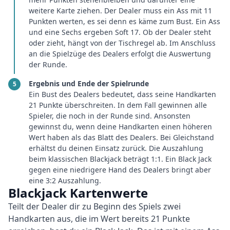
weitere Karte ziehen. Der Dealer muss ein Ass mit 11
Punkten werten, es sei denn es käme zum Bust. Ein Ass
und eine Sechs ergeben Soft 17. Ob der Dealer steht
oder zieht, hängt von der Tischregel ab. Im Anschluss
an die Spielzüge des Dealers erfolgt die Auswertung
der Runde.
Ergebnis und Ende der Spielrunde
Ein Bust des Dealers bedeutet, dass seine Handkarten
21 Punkte überschreiten. In dem Fall gewinnen alle
Spieler, die noch in der Runde sind. Ansonsten
gewinnst du, wenn deine Handkarten einen höheren
Wert haben als das Blatt des Dealers. Bei Gleichstand
erhältst du deinen Einsatz zurück. Die Auszahlung
beim klassischen Blackjack beträgt 1:1. Ein Black Jack
gegen eine niedrigere Hand des Dealers bringt aber
eine 3:2 Auszahlung.
Blackjack Kartenwerte
Teilt der Dealer dir zu Beginn des Spiels zwei
Handkarten aus, die im Wert bereits 21 Punkte