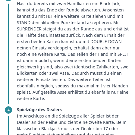
Hast du bereits mit zwei Handkarten ein Black Jack,
kannst du das Ende der Runde abwarten. Ansonsten
kannst du mit HIT eine weitere Karte ziehen und mit
STAND den aktuellen Punktestand akzeptieren. Mit
SURRENDER steigst du aus der Runde aus und erhältst
die Hälfte des Einsatzes zurück. Nach dem Erhalt der
ersten beiden Karten kannst du mit DOUBLE DOWN
deinen Einsatz verdoppeln, erhältst dann aber nur
noch eine weitere Karte. Das Teilen der Hand mit SPLIT
ist dann möglich, wenn deine ersten beiden Karten
gleichwertig sind, also zwei identische Zahlkarten, zwei
Bildkarten oder zwei Asse. Dadurch musst du einen
weiteren Einsatz leisten. Das weitere Teilen ist
ebenfalls möglich, sodass du maximal mit vier Händen
spielst. Auf geteilte Asse erhältst du ebenfalls nur eine
weitere Karte.
Spielzüge des Dealers
Im Anschluss an die Spielzüge aller Spieler ist der
Dealer an der Reihe und zieht eine zweite Karte. Beim
klassischen Blackjack muss der Dealer bei 17 oder
mehr Punkten stehenbleiben und darunter eine