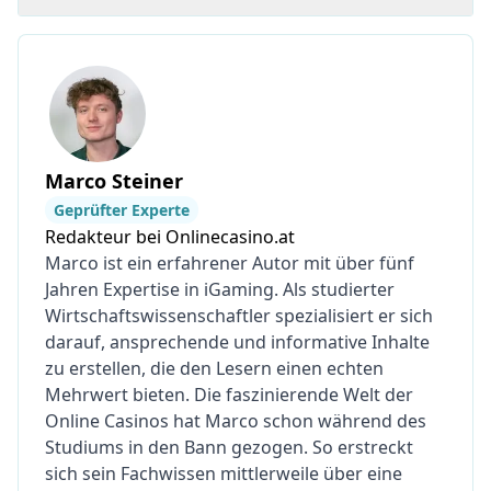
Marco Steiner
Geprüfter Experte
Redakteur bei Onlinecasino.at
Marco ist ein erfahrener Autor mit über fünf
Jahren Expertise in iGaming. Als studierter
Wirtschaftswissenschaftler spezialisiert er sich
darauf, ansprechende und informative Inhalte
zu erstellen, die den Lesern einen echten
Mehrwert bieten. Die faszinierende Welt der
Online Casinos hat Marco schon während des
Studiums in den Bann gezogen. So erstreckt
sich sein Fachwissen mittlerweile über eine