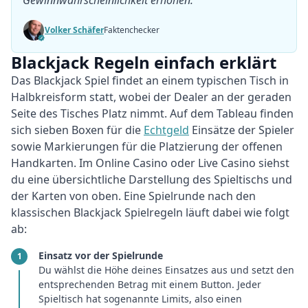
Gewinnwahrscheinlichkeit erhöhen.
Volker Schäfer
Faktenchecker
Blackjack Regeln einfach erklärt
Das Blackjack Spiel findet an einem typischen Tisch in
Halbkreisform statt, wobei der Dealer an der geraden
Seite des Tisches Platz nimmt. Auf dem Tableau finden
sich sieben Boxen für die
Echtgeld
Einsätze der Spieler
sowie Markierungen für die Platzierung der offenen
Handkarten. Im Online Casino oder Live Casino siehst
du eine übersichtliche Darstellung des Spieltischs und
der Karten von oben. Eine Spielrunde nach den
klassischen Blackjack Spielregeln läuft dabei wie folgt
ab:
Einsatz vor der Spielrunde
Du wählst die Höhe deines Einsatzes aus und setzt den
entsprechenden Betrag mit einem Button. Jeder
Spieltisch hat sogenannte Limits, also einen