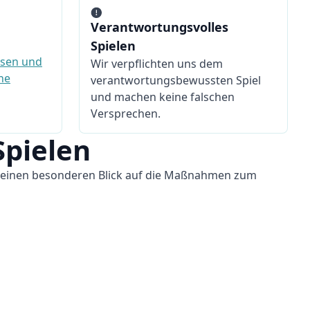
Verantwortungsvolles
Spielen
ösen und
Wir verpflichten uns dem
ne
verantwortungsbewussten Spiel
und machen keine falschen
Versprechen.
Spielen
en einen besonderen Blick auf die Maßnahmen zum