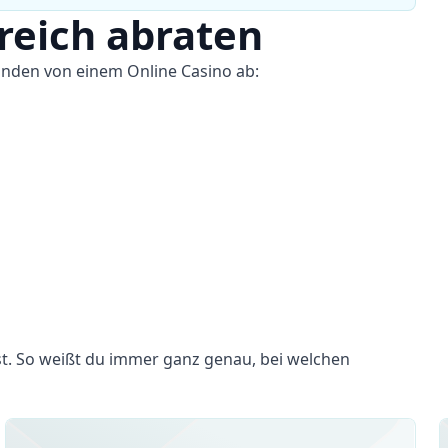
reich abraten
ründen von einem Online Casino ab:
ist. So weißt du immer ganz genau, bei welchen