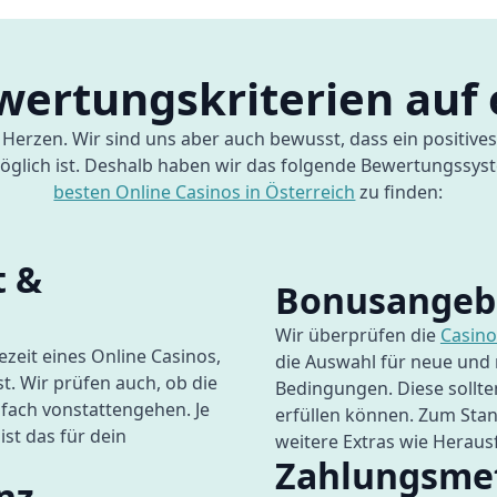
ertungskriterien auf 
 Herzen. Wir sind uns aber auch bewusst, dass ein positives
öglich ist. Deshalb haben wir das folgende Bewertungssyst
besten Online Casinos in Österreich
zu finden:
t &
Bonusangeb
Wir überprüfen die
Casin
zeit eines Online Casinos,
die Auswahl für neue und 
t. Wir prüfen auch, ob die
Bedingungen. Diese sollten
nfach vonstattengehen. Je
erfüllen können. Zum Sta
ist das für dein
weitere Extras wie Heraus
Zahlungsme
nz