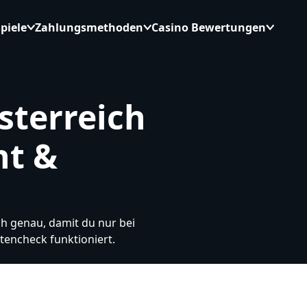
piele
Zahlungsmethoden
Casino Bewertungen
sterreich
nt &
ch genau, damit du nur bei
tencheck funktioniert.