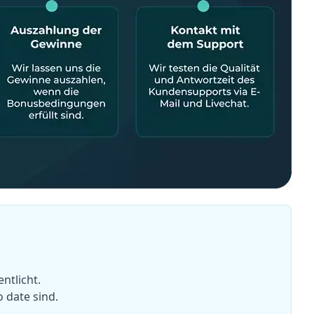
ntlicht.
 date sind.