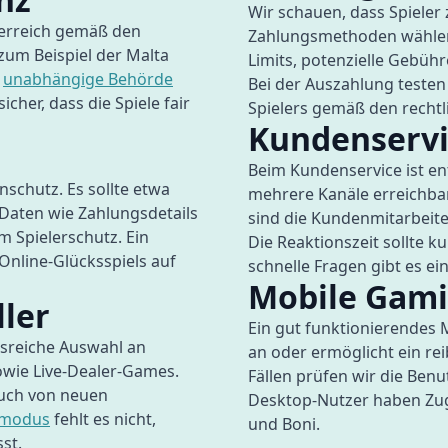
Wir schauen, dass Spiele
sterreich gemäß den
Zahlungsmethoden wählen 
 zum Beispiel der Malta
Limits, potenzielle Gebüh
e
unabhängige Behörde
Bei der Auszahlung testen 
sicher, dass die Spiele fair
Spielers gemäß den rechtl
Kundenservi
Beim Kundenservice ist en
nschutz. Es sollte etwa
mehrere Kanäle erreichbar 
 Daten wie Zahlungsdetails
sind die Kundenmitarbeit
 Spielerschutz. Ein
Die Reaktionszeit sollte k
 Online-Glücksspiels auf
schnelle Fragen gibt es ei
Mobile Gam
ller
Ein gut funktionierendes 
gsreiche Auswahl an
an oder ermöglicht ein rei
sowie Live-Dealer-Games.
Fällen prüfen wir die Ben
auch von neuen
Desktop-Nutzer haben Zugr
omodus
fehlt es nicht,
und Boni.
st.