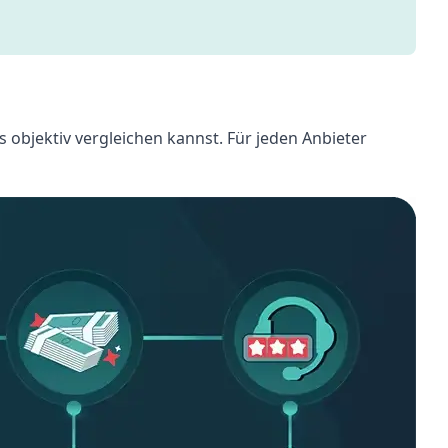
 objektiv vergleichen kannst. Für jeden Anbieter