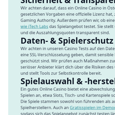
Wir achten darauf, dass ein Online Casino in Ö
gesetzlichen Vorgaben eine offizielle Lizenz hat,
Gaming Authority. Außerdem prüfen wir, ob ein
wie iTech Labs
das Spielangebot testet. Sie stellt 
und die Auszahlungsquoten transparent sind.
Daten- & Spielerschutz
Wir achten in unseren Casino Tests auf den Date
eine SSL-Verschlüsselung geben, damit sensible
geschützt sind. Wir prüfen auch Maßnahmen zum
seriöser Anbieter klärt dich über die Risiken des
und stellt Tools zur Selbstkontrolle bereit.
Spielauswahl & -herste
Ein gutes Online Casino bietet eine abwechslun
Spielen an, etwa Slots, Tisch- und Kartenspiele 
Die Spiele stammen sowohl von führenden als 
Spielherstellern. Auch an
Gratisspielen im Dem
sodass sich das Spielangebot zunächst testen läs