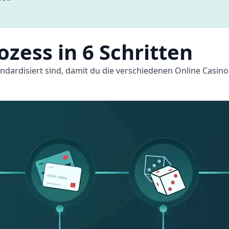
zess in 6 Schritten
ndardisiert sind, damit du die verschiedenen Online Casinos