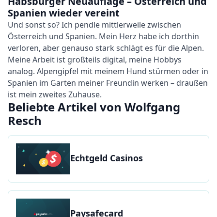
Habsburger Neuauflage – Österreich und
Spanien wieder vereint
Und sonst so? Ich pendle mittlerweile zwischen
Österreich und Spanien. Mein Herz habe ich dorthin
verloren, aber genauso stark schlägt es für die Alpen.
Meine Arbeit ist großteils digital, meine Hobbys
analog. Alpengipfel mit meinem Hund stürmen oder in
Spanien im Garten meiner Freundin werken – draußen
ist mein zweites Zuhause.
Beliebte Artikel von Wolfgang
Resch
Echtgeld Casinos
Paysafecard