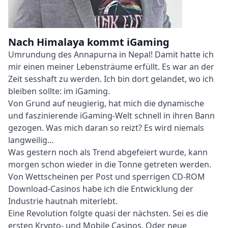
Nach Himalaya kommt iGaming
Umrundung des Annapurna in Nepal! Damit hatte ich
mir einen meiner Lebensträume erfüllt. Es war an der
Zeit sesshaft zu werden. Ich bin dort gelandet, wo ich
bleiben sollte: im iGaming.
Von Grund auf neugierig, hat mich die dynamische
und faszinierende iGaming-Welt schnell in ihren Bann
gezogen. Was mich daran so reizt? Es wird niemals
langweilig…
Was gestern noch als Trend abgefeiert wurde, kann
morgen schon wieder in die Tonne getreten werden.
Von Wettscheinen per Post und sperrigen CD-ROM
Download-Casinos habe ich die Entwicklung der
Industrie hautnah miterlebt.
Eine Revolution folgte quasi der nächsten. Sei es die
ersten Krypto- und Mobile Casinos. Oder neue