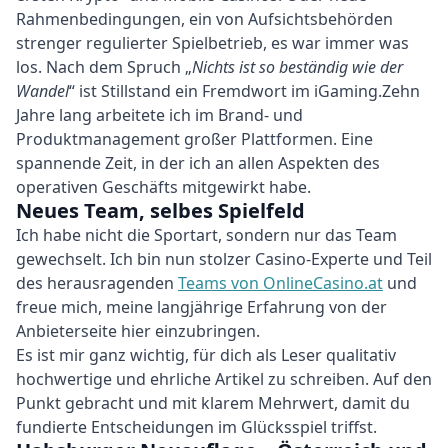
Rahmenbedingungen, ein von Aufsichtsbehörden
strenger regulierter Spielbetrieb, es war immer was
los. Nach dem Spruch „
Nichts ist so beständig wie der
Wandel
“ ist Stillstand ein Fremdwort im iGaming.Zehn
Jahre lang arbeitete ich im Brand- und
Produktmanagement großer Plattformen. Eine
spannende Zeit, in der ich an allen Aspekten des
operativen Geschäfts mitgewirkt habe.
Neues Team, selbes Spielfeld
Ich habe nicht die Sportart, sondern nur das Team
gewechselt. Ich bin nun stolzer Casino-Experte und Teil
des herausragenden
Teams von OnlineCasino.at
und
freue mich, meine langjährige Erfahrung von der
Anbieterseite hier einzubringen.
Es ist mir ganz wichtig, für dich als Leser qualitativ
hochwertige und ehrliche Artikel zu schreiben. Auf den
Punkt gebracht und mit klarem Mehrwert, damit du
fundierte Entscheidungen im Glücksspiel triffst.