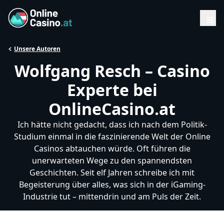
Unsere Autoren
Wolfgang Resch – Casino
Experte bei
OnlineCasino.at
Ich hätte nicht gedacht, dass ich nach dem Politik-
Studium einmal in die faszinierende Welt der Online
Casinos abtauchen würde. Oft führen die
unerwarteten Wege zu den spannendsten
Geschichten. Seit elf Jahren schreibe ich mit
Begeisterung über alles, was sich in der iGaming-
Industrie tut – mittendrin und am Puls der Zeit.