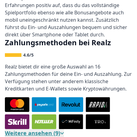
Erfahrungen positiv auf, dass du das vollständige
Spielportfolio ebenso wie alle Bonusangebote auch
mobil uneingeschränkt nutzen kannst. Zusätzlich
führst du Ein- und Auszahlungen bequem und sicher
direkt über Smartphone oder Tablet durch.
Zahlungsmethoden bei Realz
4.6/5
Realz bietet dir eine große Auswahl an 16
Zahlungsmethoden für deine Ein- und Auszahlung. Zur
Verfügung stehen unter anderem klassische
Kreditkarten und E-Wallets sowie Kryptowährungen.
Weitere ansehen (9)