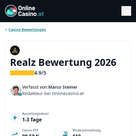
Casino Bewertungen
Realz Bewertung 2026
4.9/5
Verfasst von:
Marco Steiner
Redakteur bei Onlinecasino.at
Auszahlungsdauer
1-3 Tage
Casino RTP
Mindesteinzahlung