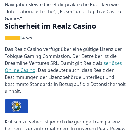
Navigationsleiste bietet dir praktische Rubriken wie
„Internationale Tische“, „Poker“ und „Top Live Casino
Games“.
Sicherheit im Realz Casino
4.5/5
Das Realz Casino verfügt über eine gültige Lizenz der
Tobique Gaming Commission. Der Betreiber ist die
Dreamline Ventures SRL. Damit gilt Realz als
seriöses
Online Casino
. Das bedeutet auch, dass Realz den
Bestimmungen der Lizenzbehörde unterliegt und
bestimmte Standards in Bezug auf die Datensicherheit
einhält.
Kritisch zu sehen ist jedoch die geringe Transparenz
bei den Lizenzinformationen. In unserem Realz Review