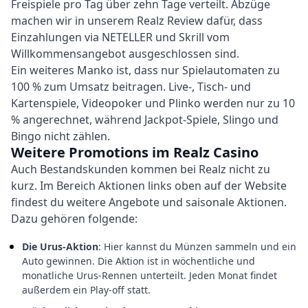
Freispiele pro Tag über zehn Tage verteilt. Abzüge
machen wir in unserem Realz Review dafür, dass
Einzahlungen via NETELLER und Skrill vom
Willkommensangebot ausgeschlossen sind.
Ein weiteres Manko ist, dass nur Spielautomaten zu
100 % zum Umsatz beitragen. Live-, Tisch- und
Kartenspiele, Videopoker und Plinko werden nur zu 10
% angerechnet, während Jackpot-Spiele, Slingo und
Bingo nicht zählen.
Weitere Promotions im Realz Casino
Auch Bestandskunden kommen bei Realz nicht zu
kurz. Im Bereich Aktionen links oben auf der Website
findest du weitere Angebote und saisonale Aktionen.
Dazu gehören folgende:
Die Urus-Aktion
: Hier kannst du Münzen sammeln und ein
Auto gewinnen. Die Aktion ist in wöchentliche und
monatliche Urus-Rennen unterteilt. Jeden Monat findet
außerdem ein Play-off statt.