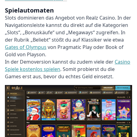
Spielautomaten
Slots dominieren das Angebot von Realz Casino. In der
Navigationsleiste kannst du direkt auf die Kategorien
„Slots“, „Bonuskäufe“ und „Megaways“ zugreifen. In
der Rubrik „Beliebt“ stößt du auf Klassiker wie etwa
Gates of Olympus
von Pragmatic Play oder Book of
Gold von Playson.
In der Demoversion kannst du zudem viele der
Casino
Spiele kostenlos spielen
. Somit probierst du die
Games erst aus, bevor du echtes Geld einsetzt.