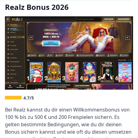
Realz Bonus 2026
4.7/5
Bei Realz kannst du dir einen Willkommensbonus von
100 % bis zu 500 € und 200 Freispielen sichern. Es
gelten bestimmte Bedingungen, wie du dir deinen
Bonus sichern kannst und wie oft du diesen umsetzen