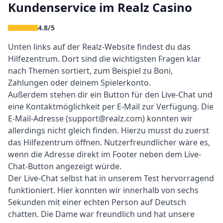
Kundenservice im Realz Casino
4.8/5
Unten links auf der Realz-Website findest du das
Hilfezentrum. Dort sind die wichtigsten Fragen klar
nach Themen sortiert, zum Beispiel zu Boni,
Zahlungen oder deinem Spielerkonto.
Außerdem stehen dir ein Button für den Live-Chat und
eine Kontaktmöglichkeit per E-Mail zur Verfügung. Die
E-Mail-Adresse (support@realz.com) konnten wir
allerdings nicht gleich finden. Hierzu musst du zuerst
das Hilfezentrum öffnen. Nutzerfreundlicher wäre es,
wenn die Adresse direkt im Footer neben dem Live-
Chat-Button angezeigt würde.
Der Live-Chat selbst hat in unserem Test hervorragend
funktioniert. Hier konnten wir innerhalb von sechs
Sekunden mit einer echten Person auf Deutsch
chatten. Die Dame war freundlich und hat unsere