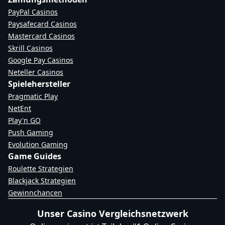
PayPal Casinos
Paysafecard Casinos
Mastercard Casinos
Skrill Casinos
Google Pay Casinos
Neteller Casinos
Spielehersteller
Pragmatic Play
NetEnt
Play'n GO
Push Gaming
Evolution Gaming
Game Guides
Roulette Strategien
Blackjack Strategien
Gewinnchancen
Unser Casino Vergleichsnetzwerk