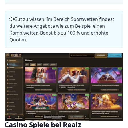
💡Gut zu wissen: Im Bereich Sportwetten findest
du weitere Angebote wie zum Beispiel einen
Kombiwetten-Boost bis zu 100 % und erhöhte
Quoten.
Casino Spiele bei Realz