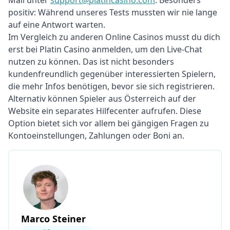
positiv: Während unseres Tests mussten wir nie lange
auf eine Antwort warten.
Im Vergleich zu anderen Online Casinos musst du dich
erst bei Platin Casino anmelden, um den Live-Chat
nutzen zu können. Das ist nicht besonders
kundenfreundlich gegenüber interessierten Spielern,
die mehr Infos benötigen, bevor sie sich registrieren.
Alternativ können Spieler aus Österreich auf der
Website ein separates Hilfecenter aufrufen. Diese
Option bietet sich vor allem bei gängigen Fragen zu
Kontoeinstellungen, Zahlungen oder Boni an.
Marco Steiner