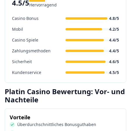
4.5/5
Hervorragend
Casino Bonus
4.8/5
Mobil
4.2/5
Casino Spiele
4.4/5
Zahlungsmethoden
4.4/5
Sicherheit
4.6/5
Kundenservice
4.5/5
Platin Casino Bewertung: Vor- und
Nachteile
Vorteile
Überdurchschnittliches Bonusguthaben