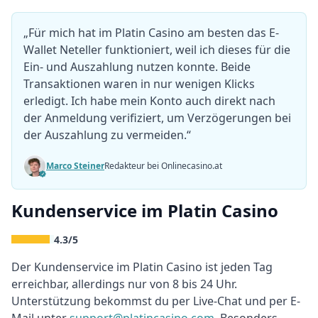
„Für mich hat im Platin Casino am besten das E-
Wallet Neteller funktioniert, weil ich dieses für die
Ein- und Auszahlung nutzen konnte. Beide
Transaktionen waren in nur wenigen Klicks
erledigt. Ich habe mein Konto auch direkt nach
der Anmeldung verifiziert, um Verzögerungen bei
der Auszahlung zu vermeiden.“
Marco Steiner
Redakteur bei Onlinecasino.at
Kundenservice im Platin Casino
4.3/5
Der Kundenservice im Platin Casino ist jeden Tag
erreichbar, allerdings nur von 8 bis 24 Uhr.
Unterstützung bekommst du per Live-Chat und per E-
Mail unter
support@platincasino.com
. Besonders