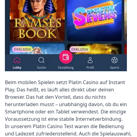
Beim mobilen Spielen setzt Platin Casino auf Instant
Play. Das heißt, es läuft alles direkt über deinen
Browser. Das hat den Vorteil, dass du nichts
herunterladen musst – unabhängig davon, ob du ein
Smartphone oder ein Tablet verwendest. Die einzige
Voraussetzung ist eine stabile Internetverbindung.
In unserem Platin Casino Test waren die Bedienung
und Ladezeit zufriedenstellend. Auch die Spielauswahl,