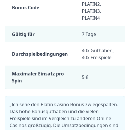
PLATIN2,
Bonus Code
PLATIN3,
PLATIN4
Gültig für
7 Tage
40x Guthaben,
Durchspielbedingungen
40x Freispiele
Maximaler Einsatz pro
5 €
Spin
„Ich sehe den Platin Casino Bonus zwiegespalten.
Das hohe Bonusguthaben und die vielen
Freispiele sind im Vergleich zu anderen Online
Casinos großzügig. Die Umsatzbedingungen sind