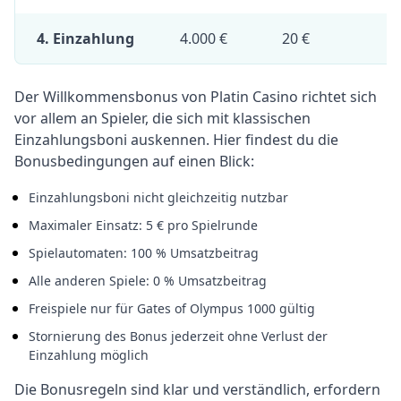
4. Einzahlung
4.000 €
20 €
Der Willkommensbonus von Platin Casino richtet sich
vor allem an Spieler, die sich mit klassischen
Einzahlungsboni auskennen. Hier findest du die
Bonusbedingungen auf einen Blick:
Einzahlungsboni nicht gleichzeitig nutzbar
Maximaler Einsatz: 5 € pro Spielrunde
Spielautomaten: 100 % Umsatzbeitrag
Alle anderen Spiele: 0 % Umsatzbeitrag
Freispiele nur für Gates of Olympus 1000 gültig
Stornierung des Bonus jederzeit ohne Verlust der
Einzahlung möglich
Die Bonusregeln sind klar und verständlich, erfordern