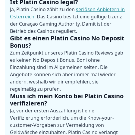
Ist Platin Casino legal?
Ja, Platin Casino zählt zu den
seriösen Anbietern in
Österreich
. Das Casino besitzt eine gültige Lizenz
der Curaçao Gaming Authority. Damit ist der
Betrieb des Casinos reguliert.
Gibt es einen Platin Casino No Deposit
Bonus?
Zum Zeitpunkt unseres Platin Casino Reviews gab
es keinen No Deposit Bonus. Boni ohne
Einzahlung sind im Allgemeinen selten. Die
Angebote können sich aber immer mal wieder
ändern, weshalb wir dir empfehlen, sie
regelmäßig zu prüfen.
Muss ich mein Konto bei Platin Casino
verifizieren?
Ja, vor der ersten Auszahlung ist eine
Verifizierung erforderlich, um die Know-your-
customer-Vorgaben zur Vermeidung von
Geldwäsche einzuhalten. Platin Casino verlangt