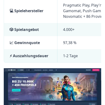
Pragmatic Play, Play'n 
💻 Spielehersteller
Gamomat, Push Gamin
Novomatic + 86 Provide
🎲 Spielangebot
4.000+
📈 Gewinnquote
97,38 %
⚡ Auszahlungsdauer
1-2 Tage