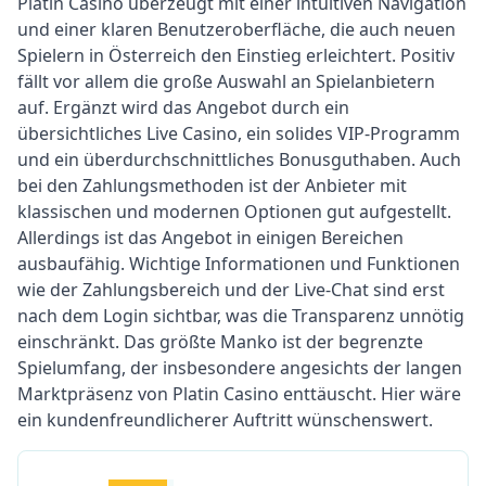
Platin Casino überzeugt mit einer intuitiven Navigation
und einer klaren Benutzeroberfläche, die auch neuen
Spielern in Österreich den Einstieg erleichtert. Positiv
fällt vor allem die große Auswahl an Spielanbietern
auf. Ergänzt wird das Angebot durch ein
übersichtliches Live Casino, ein solides VIP-Programm
und ein überdurchschnittliches Bonusguthaben. Auch
bei den Zahlungsmethoden ist der Anbieter mit
klassischen und modernen Optionen gut aufgestellt.
Allerdings ist das Angebot in einigen Bereichen
ausbaufähig. Wichtige Informationen und Funktionen
wie der Zahlungsbereich und der Live-Chat sind erst
nach dem Login sichtbar, was die Transparenz unnötig
einschränkt. Das größte Manko ist der begrenzte
Spielumfang, der insbesondere angesichts der langen
Marktpräsenz von Platin Casino enttäuscht. Hier wäre
ein kundenfreundlicherer Auftritt wünschenswert.