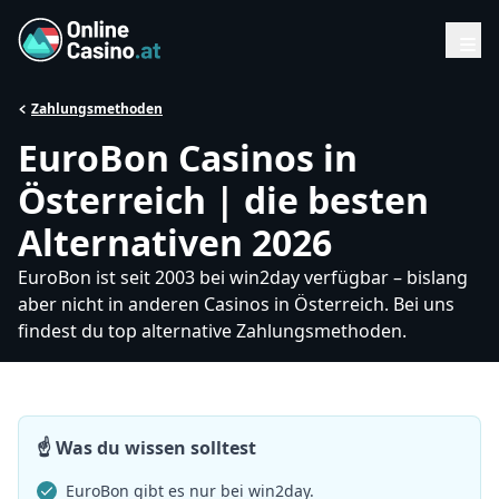
Zahlungsmethoden
EuroBon Casinos in
Österreich | die besten
Alternativen 2026
EuroBon ist seit 2003 bei win2day verfügbar – bislang
aber nicht in anderen Casinos in Österreich. Bei uns
findest du top alternative Zahlungsmethoden.
☝️ Was du wissen solltest
EuroBon gibt es nur bei win2day.