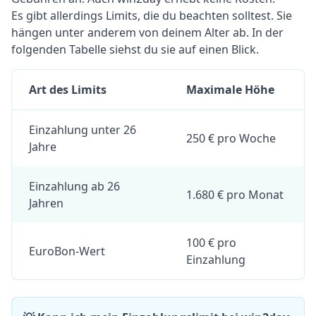
Es gibt allerdings Limits, die du beachten solltest. Sie
hängen unter anderem von deinem Alter ab. In der
folgenden Tabelle siehst du sie auf einen Blick.
Art des Limits
Maximale Höhe
Einzahlung unter 26
250 € pro Woche
Jahre
Einzahlung ab 26
1.680 € pro Monat
Jahren
100 € pro
EuroBon-Wert
Einzahlung