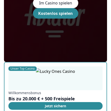
Im Casino spielen
Kostenlos spielen
Unser Top Casino
Willkommensbonus
Bis zu 20.000 € + 500 Freispiele
Jetzt sichern