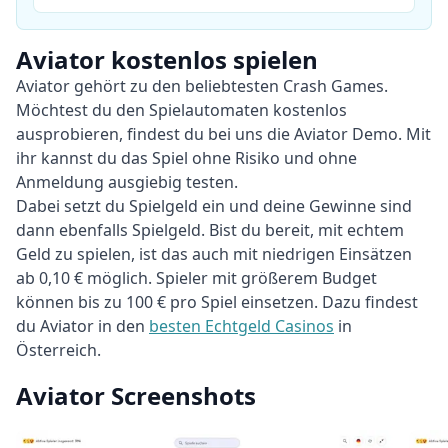
Aviator kostenlos spielen
Aviator gehört zu den beliebtesten Crash Games.
Möchtest du den Spielautomaten kostenlos
ausprobieren, findest du bei uns die Aviator Demo. Mit
ihr kannst du das Spiel ohne Risiko und ohne
Anmeldung ausgiebig testen.
Dabei setzt du Spielgeld ein und deine Gewinne sind
dann ebenfalls Spielgeld. Bist du bereit, mit echtem
Geld zu spielen, ist das auch mit niedrigen Einsätzen
ab 0,10 € möglich. Spieler mit größerem Budget
können bis zu 100 € pro Spiel einsetzen. Dazu findest
du Aviator in den
besten Echtgeld Casinos
in
Österreich.
Aviator Screenshots