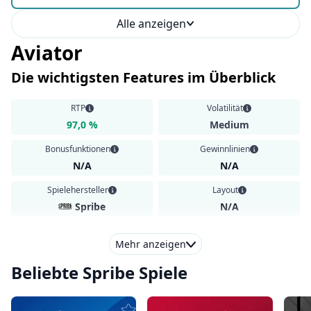
Alle anzeigen
Aviator
Die wichtigsten Features im Überblick
RTP
Volatilität
97,0 %
Medium
Bonusfunktionen
Gewinnlinien
N/A
N/A
Spielehersteller
Layout
Spribe
N/A
Mehr anzeigen
Beliebte Spribe Spiele