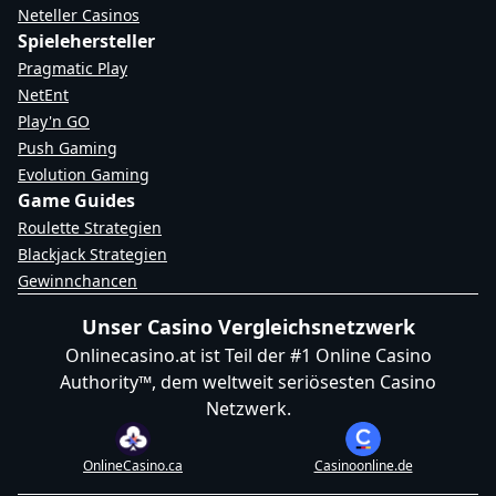
Neteller Casinos
Spielehersteller
Pragmatic Play
NetEnt
Play'n GO
Push Gaming
Evolution Gaming
Game Guides
Roulette Strategien
Blackjack Strategien
Gewinnchancen
Unser Casino Vergleichsnetzwerk
Onlinecasino.at ist Teil der #1 Online Casino
Authority™, dem weltweit seriösesten Casino
Netzwerk.
Casinoonline.de
OnlineCasino.ca