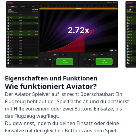
Eigenschaften und Funktionen
Wie funktioniert Aviator?
Der Aviator Spielverlauf ist recht überschaubar: Ein
Flugzeug hebt auf der Spielfläche ab und du platzierst
mit Hilfe von einem oder zwei Buttons Einsätze, bis
das Flugzeug wegfliegt.
Du gewinnst, indem du deinen Einsatz oder deine
Einsätze mit den gleichen Buttons aus dem Spiel