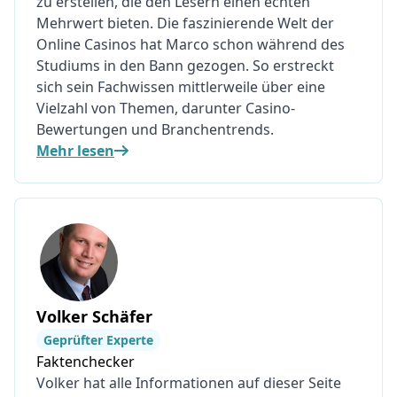
zu erstellen, die den Lesern einen echten
Mehrwert bieten. Die faszinierende Welt der
Online Casinos hat Marco schon während des
Studiums in den Bann gezogen. So erstreckt
sich sein Fachwissen mittlerweile über eine
Vielzahl von Themen, darunter Casino-
Bewertungen und Branchentrends.
Mehr lesen
Volker Schäfer
Geprüfter Experte
Faktenchecker
Volker hat alle Informationen auf dieser Seite